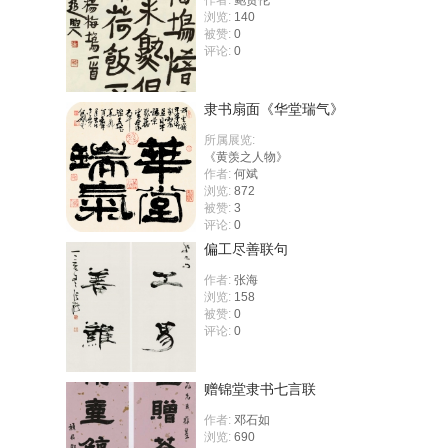
作者:
鲍贤伦
浏览:
140
被赞:
0
评论:
0
隶书扇面《华堂瑞气》
所属展览:
《黄羡之人物》
作者:
何斌
浏览:
872
被赞:
3
评论:
0
偏工尽善联句
作者:
张海
浏览:
158
被赞:
0
评论:
0
赠锦堂隶书七言联
作者:
邓石如
浏览:
690