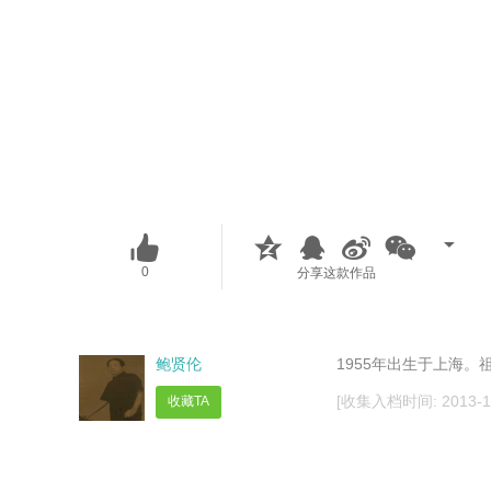
0
分享这款作品
鲍贤伦
1955年出生于上海。
[收集入档时间: 2013-11-
收藏TA