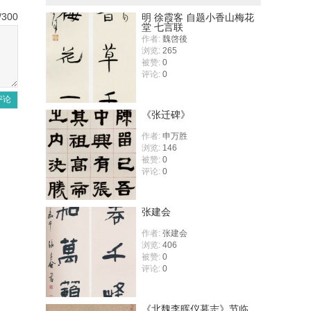
/300
明 徐霞客 自题小香山梅花
堂 七言联
作者:
魏啓後
浏览:
265
被赞:
0
评论:
0
评论
《张迁碑》
作者:
申万胜
浏览:
146
被赞:
0
评论:
0
张建会
作者:
张建会
浏览:
406
被赞:
0
评论:
0
《北魏李晖仪墓志》节临