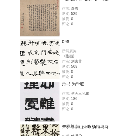
作者:
舒杰
浏览:
529
被赞:
0
评论:
0
096
所属展览:
《指画》
作者:
刘去非
浏览:
568
被赞:
0
评论:
0
隶书 为学联
作者:
傅氏三兄弟
浏览:
186
被赞:
0
评论:
0
朱彝尊南山杂咏杨梅坞诗