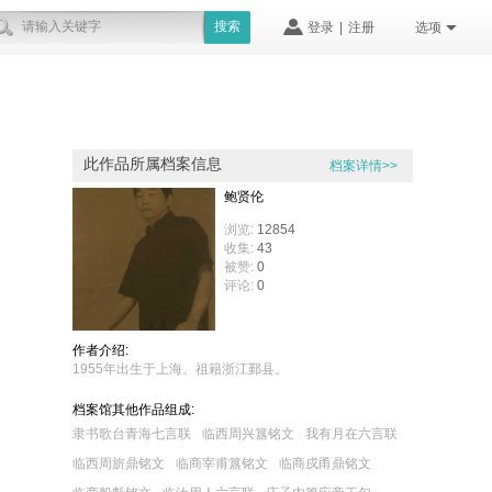
搜索
登录
|
注册
选项
此作品所属档案信息
档案详情>>
鲍贤伦
浏览:
12854
收集:
43
被赞:
0
评论:
0
作者介绍:
1955年出生于上海。祖籍浙江鄞县。
档案馆其他作品组成:
隶书歌台青海七言联
临西周兴簋铭文
我有月在六言联
临西周旂鼎铭文
临商宰甫簋铭文
临商戍甬鼎铭文