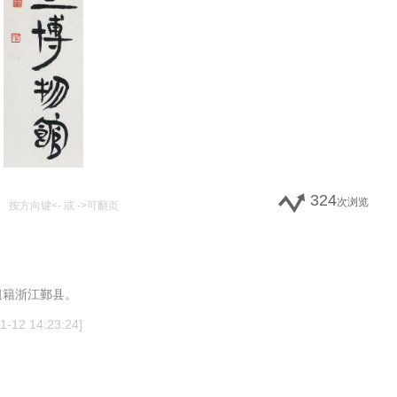
324
次浏览
按方向键<- 或 ->可翻页
祖籍浙江鄞县。
12 14:23:24]