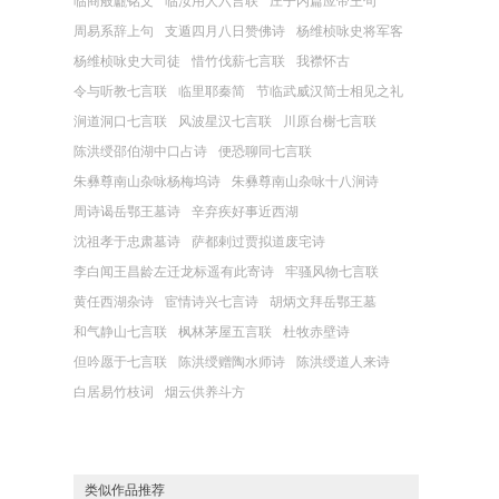
临商般甗铭文
临汝用人六言联
庄子内篇应帝王句
周易系辞上句
支遁四月八日赞佛诗
杨维桢咏史将军客
杨维桢咏史大司徒
惜竹伐薪七言联
我襟怀古
令与听教七言联
临里耶秦简
节临武威汉简士相见之礼
涧道洞口七言联
风波星汉七言联
川原台榭七言联
陈洪绶邵伯湖中口占诗
便恐聊同七言联
朱彝尊南山杂咏杨梅坞诗
朱彝尊南山杂咏十八涧诗
周诗谒岳鄂王墓诗
辛弃疾好事近西湖
沈祖孝于忠肃墓诗
萨都剌过贾拟道废宅诗
李白闻王昌龄左迁龙标遥有此寄诗
牢骚风物七言联
黄任西湖杂诗
宦情诗兴七言诗
胡炳文拜岳鄂王墓
和气静山七言联
枫林茅屋五言联
杜牧赤壁诗
但吟愿于七言联
陈洪绶赠陶水师诗
陈洪绶道人来诗
白居易竹枝词
烟云供养斗方
类似作品推荐