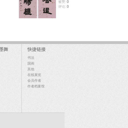
被赞:
0
评论:
0
墨舞
快捷链接
书法
国画
其他
在线展览
会员作者
作者档案馆