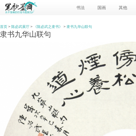
书法
国画
其他
首页
>
陈必武展厅
>
《陈必武之隶书》
>
隶书九华山联句
隶书九华山联句