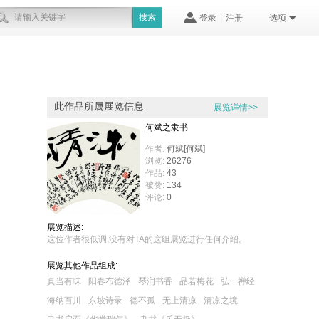
搜索
登录
|
注册
选项
此作品所属展览信息
展览详情>>
何斌之隶书
作者:
何斌[何斌]
浏览:
26276
作品:
43
被赞:
134
评论:
0
展览描述:
这位作者很低调,没有对TA的这组展览进行任何介绍。
展览其他作品组成:
真当有味
阳春布德泽
琴润书香
品若梅花
弘一禅经
海纳百川
东坡诗录
德不孤
无上清凉
清凉之境