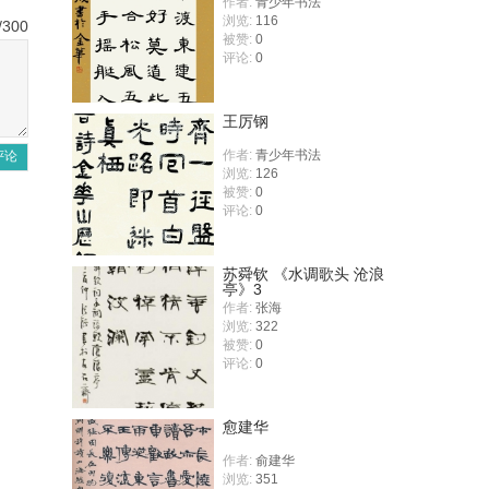
作者:
青少年书法
浏览:
116
/300
被赞:
0
评论:
0
王厉钢
作者:
青少年书法
评论
浏览:
126
被赞:
0
评论:
0
苏舜钦 《水调歌头 沧浪
亭》3
作者:
张海
浏览:
322
被赞:
0
评论:
0
愈建华
作者:
俞建华
浏览:
351