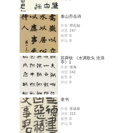
泰山乔岳诗
作者:
邓石如
浏览:
247
被赞:
0
评论:
0
苏舜钦 《水调歌头 沧浪
亭》1
作者:
张海
浏览:
242
被赞:
0
评论:
0
隶书
作者:
张成泉
浏览:
315
被赞:
0
评论:
0