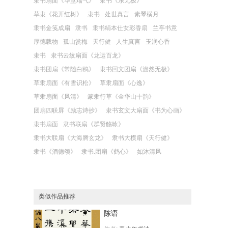
隶书扇面《华堂瑞气》
隶书《乐无极》
草隶《花开红树》
隶书
处世真言
素琴横月
隶书金笺成扇
隶书
隶书绢本仕女彩香扇
兰亭书意
厚德载物
孤山赏梅
天行健
人生真言
玉润心香
隶书
隶书云纹扇面《龙运百龙》
隶书团扇《常随白鸥》
隶书回文团扇《澹然无极》
草隶扇面《有雪识松》
草隶扇面《心逸》
草隶扇面《风清》
篆隶行草《金华山十韵》
团扇四联屏《励志诗抄》
隶书玄文大扇面《书为心画》
隶书扇面
隶书联扇《群贤觞咏》
隶书大联扇《大海腾玄龙》
隶书大横扇《天行健》
隶书《酒德颂》
隶书.团扇《鹤心》
如沐清风
类似作品推荐
陈语