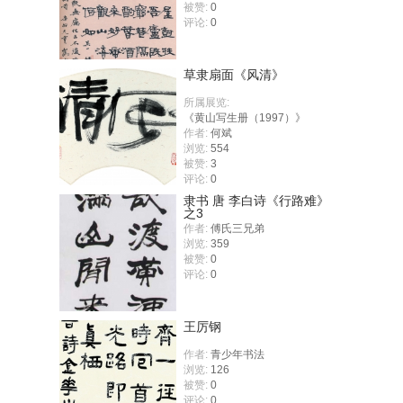
被赞:
0
评论:
0
草隶扇面《风清》
所属展览:
《黄山写生册（1997）》
作者:
何斌
浏览:
554
被赞:
3
评论:
0
隶书 唐 李白诗《行路难》
之3
作者:
傅氏三兄弟
浏览:
359
被赞:
0
评论:
0
王厉钢
作者:
青少年书法
浏览:
126
被赞:
0
评论:
0