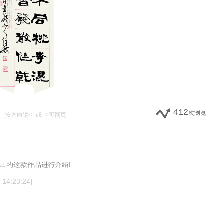
412
次浏览
按方向键<- 或 ->可翻页
己的这款作品进行介绍!
14:23:24]