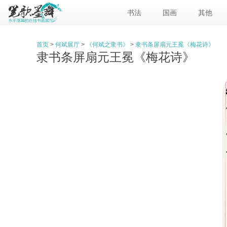
书法
国画
其他
首页
>
何斌展厅
>
《何斌之隶书》
>
隶书条屏扇元王冕《梅花诗》
隶书条屏扇元王冕《梅花诗》