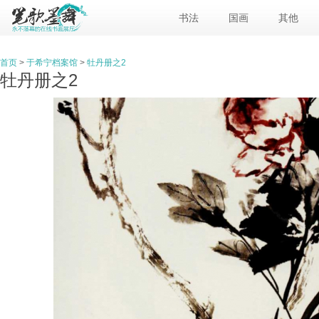
书法
国画
其他
首页
>
于希宁档案馆
>
牡丹册之2
牡丹册之2