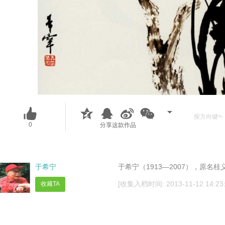
按方向键<- 
0
分享这款作品
于希宁
于希宁（1913—2007），原名
[收集入档时间: 2013-11-12 14:23:
收藏TA