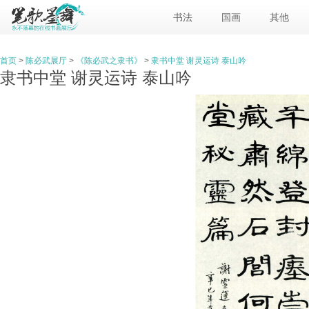
书法
国画
其他
首页
>
陈必武展厅
>
《陈必武之隶书》
>
隶书中堂 谢灵运诗 泰山吟
隶书中堂 谢灵运诗 泰山吟