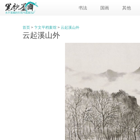
书法
国画
其他
首页
>
卞文平档案馆
>
云起溪山外
云起溪山外