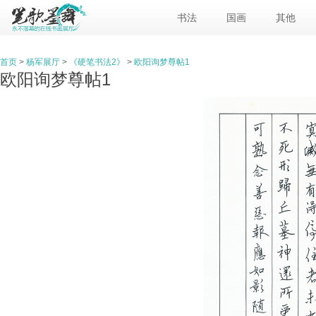
书法
国画
其他
首页
>
杨军展厅
>
《硬笔书法2》
>
欧阳询梦尊帖1
欧阳询梦尊帖1