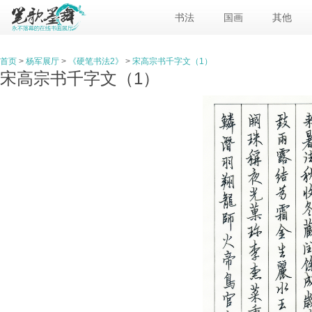
书法
国画
其他
首页
>
杨军展厅
>
《硬笔书法2》
>
宋高宗书千字文（1）
宋高宗书千字文（1）