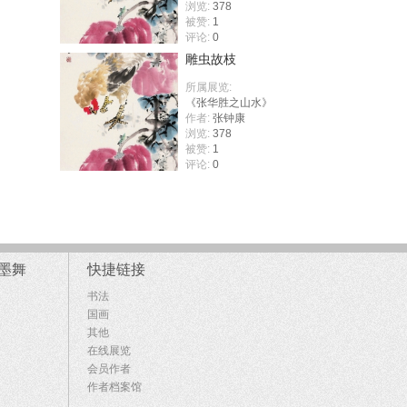
浏览:
378
被赞:
1
评论:
0
雕虫故枝
所属展览:
《张华胜之山水》
作者:
张钟康
浏览:
378
被赞:
1
评论:
0
墨舞
快捷链接
书法
国画
其他
在线展览
会员作者
作者档案馆