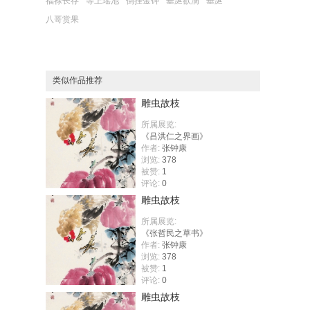
福禄长存
等上瑶池
倒挂金钟
垂涎欲滴
垂涎
八哥赏果
类似作品推荐
雕虫故枝
所属展览:
《吕洪仁之界画》
作者:
张钟康
浏览:
378
被赞:
1
评论:
0
雕虫故枝
所属展览:
《张哲民之草书》
作者:
张钟康
浏览:
378
被赞:
1
评论:
0
雕虫故枝