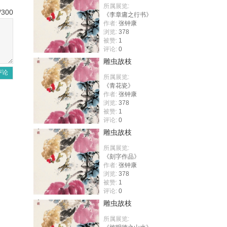
所属展览:
/300
《李章庸之行书》
作者:
张钟康
浏览:
378
被赞:
1
评论:
0
雕虫故枝
评论
所属展览:
《青花瓷》
作者:
张钟康
浏览:
378
被赞:
1
评论:
0
雕虫故枝
所属展览:
《刻字作品》
作者:
张钟康
浏览:
378
被赞:
1
评论:
0
雕虫故枝
所属展览: