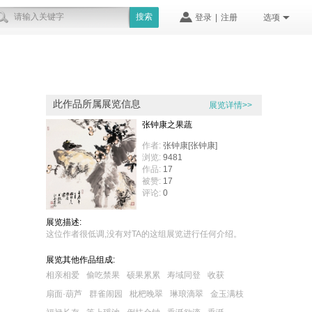
搜索
登录
|
注册
选项
此作品所属展览信息
展览详情>>
张钟康之果蔬
作者:
张钟康[张钟康]
浏览:
9481
作品:
17
被赞:
17
评论:
0
展览描述:
这位作者很低调,没有对TA的这组展览进行任何介绍。
展览其他作品组成:
相亲相爱
偷吃禁果
硕果累累
寿域同登
收获
扇面·葫芦
群雀闹园
枇杷晚翠
琳琅滴翠
金玉满枝