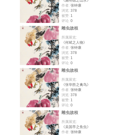
《施明德之山水》
作者:
张钟康
浏览:
378
被赞:
1
评论:
0
雕虫故枝
所属展览:
《何斌之人物》
作者:
张钟康
浏览:
378
被赞:
1
评论:
0
雕虫故枝
所属展览:
《张华胜之禽鸟》
作者:
张钟康
浏览:
378
被赞:
1
评论:
0
雕虫故枝
所属展览:
《吴国亭之鱼虫》
作者:
张钟康