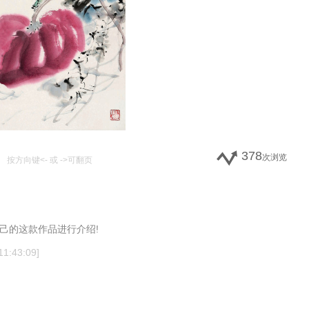
378
次浏览
按方向键<- 或 ->可翻页
己的这款作品进行介绍!
1:43:09]