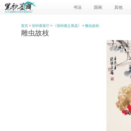
书法
国画
其他
首页
>
张钟康展厅
>
《张钟康之果蔬》
>
雕虫故枝
雕虫故枝