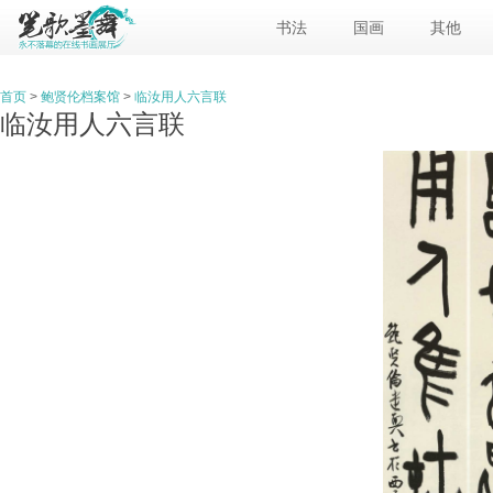
书法
国画
其他
首页
>
鲍贤伦档案馆
>
临汝用人六言联
临汝用人六言联