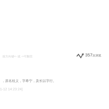
357
次浏览
按方向键<- 或 ->可翻页
07），原名桂义，字希宁，及长以字行。
12 14:23:24]