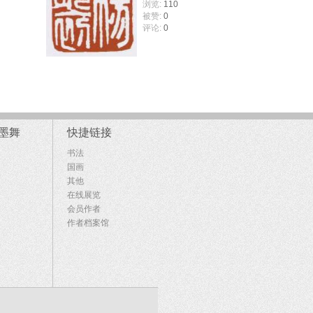
浏览:
110
被赞:
0
评论:
0
墨舞
快捷链接
书法
国画
其他
在线展览
会员作者
作者档案馆