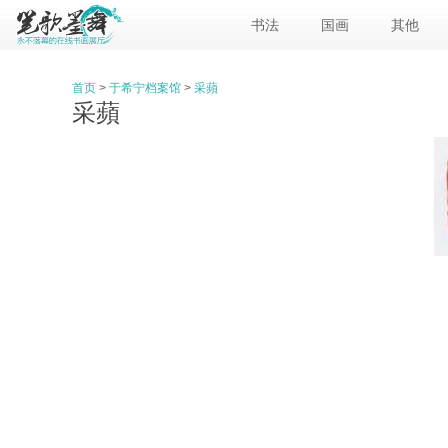
书法
国画
其他
首页
>
于希宁档案馆
>
采蘋
采蘋