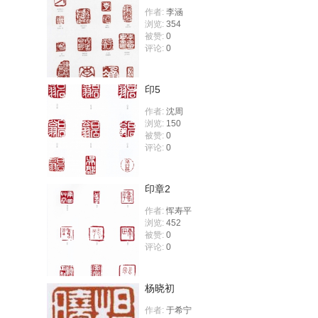
作者:
李涵
浏览:
354
被赞:
0
评论:
0
印5
作者:
沈周
浏览:
150
被赞:
0
评论:
0
印章2
作者:
恽寿平
浏览:
452
被赞:
0
评论:
0
杨晓初
作者:
于希宁