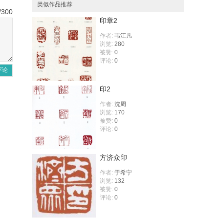
类似作品推荐
/300
印章2
作者:
韦江凡
浏览:
280
被赞:
0
评论:
0
评论
印2
作者:
沈周
浏览:
170
被赞:
0
评论:
0
方济众印
作者:
于希宁
浏览:
132
被赞:
0
评论:
0