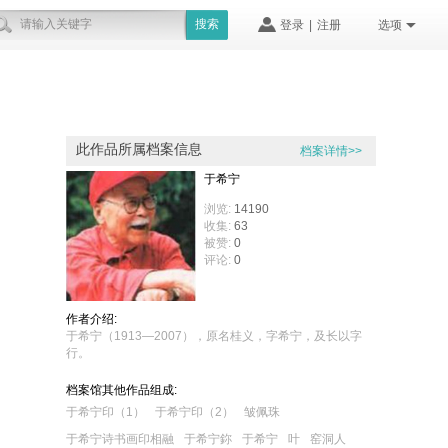
搜索
登录
|
注册
选项
此作品所属档案信息
档案详情>>
于希宁
浏览:
14190
收集:
63
被赞:
0
评论:
0
作者介绍:
于希宁（1913—2007），原名桂义，字希宁，及长以字
行。
档案馆其他作品组成:
于希宁印（1）
于希宁印（2）
皱佩珠
于希宁诗书画印相融
于希宁鉨
于希宁
叶
窑洞人