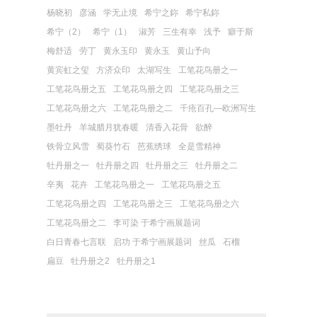
杨晓初
彦涵
学无止境
希宁之鉨
希宁私鉨
希宁（2）
希宁（1）
淑芳
三生有幸
浅予
癖于斯
梅舒适
劳丁
黄永玉印
黄永玉
黄山予向
黄宾虹之玺
方济众印
太湖写生
工笔花鸟册之一
工笔花鸟册之五
工笔花鸟册之四
工笔花鸟册之三
工笔花鸟册之六
工笔花鸟册之二
千疮百孔—欧洲写生
墨牡丹
羊城腊月犹春暖
清香入花骨
欲醉
铁骨立风雪
蜀葵竹石
芭蕉绣球
全是雪精神
牡丹册之一
牡丹册之四
牡丹册之三
牡丹册之二
辛夷
花卉
工笔花鸟册之一
工笔花鸟册之五
工笔花鸟册之四
工笔花鸟册之三
工笔花鸟册之六
工笔花鸟册之二
李可染 于希宁画展题词
白日青春七言联
启功 于希宁画展题词
丝瓜
石榴
扁豆
牡丹册之2
牡丹册之1