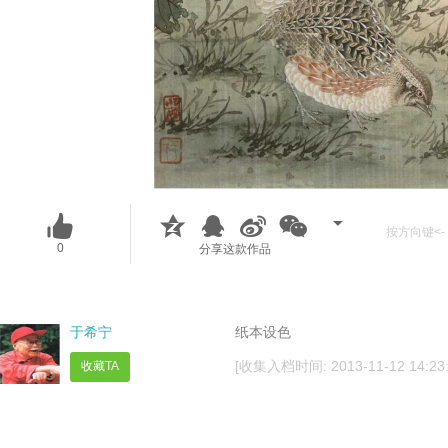
按方向键<- 
0
分享这款作品
于希宁
纸本设色
[收集入档时间: 2013-11-12 14:23:
收藏TA