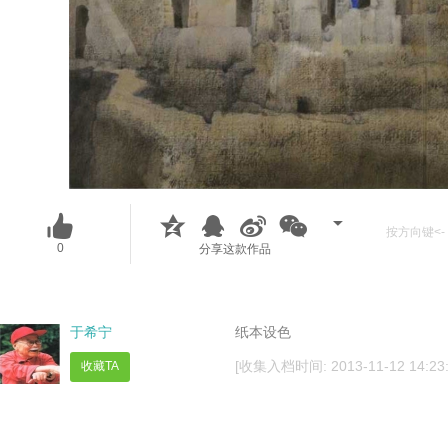
按方向键<- 
0
分享这款作品
于希宁
纸本设色
[收集入档时间: 2013-11-12 14:23:
收藏TA