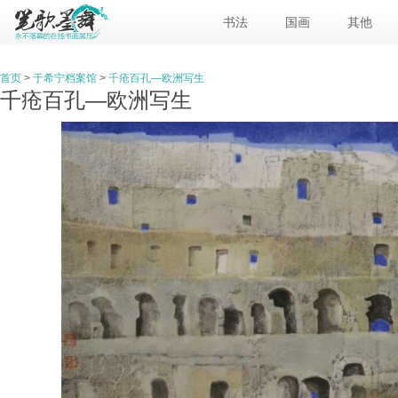
书法
国画
其他
首页
>
于希宁档案馆
>
千疮百孔—欧洲写生
千疮百孔—欧洲写生