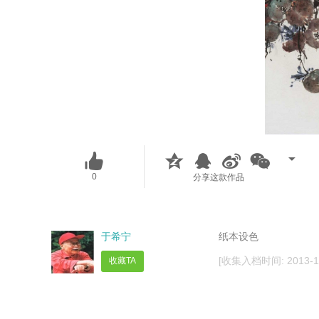
0
分享这款作品
于希宁
纸本设色
[收集入档时间: 2013-11-
收藏TA