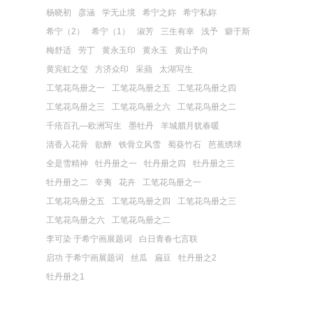
杨晓初
彦涵
学无止境
希宁之鉨
希宁私鉨
希宁（2）
希宁（1）
淑芳
三生有幸
浅予
癖于斯
梅舒适
劳丁
黄永玉印
黄永玉
黄山予向
黄宾虹之玺
方济众印
采蘋
太湖写生
工笔花鸟册之一
工笔花鸟册之五
工笔花鸟册之四
工笔花鸟册之三
工笔花鸟册之六
工笔花鸟册之二
千疮百孔—欧洲写生
墨牡丹
羊城腊月犹春暖
清香入花骨
欲醉
铁骨立风雪
蜀葵竹石
芭蕉绣球
全是雪精神
牡丹册之一
牡丹册之四
牡丹册之三
牡丹册之二
辛夷
花卉
工笔花鸟册之一
工笔花鸟册之五
工笔花鸟册之四
工笔花鸟册之三
工笔花鸟册之六
工笔花鸟册之二
李可染 于希宁画展题词
白日青春七言联
启功 于希宁画展题词
丝瓜
扁豆
牡丹册之2
牡丹册之1