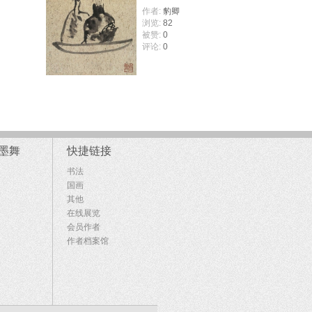
作者:
豹卿
浏览:
82
被赞:
0
评论:
0
墨舞
快捷链接
书法
国画
其他
在线展览
会员作者
作者档案馆