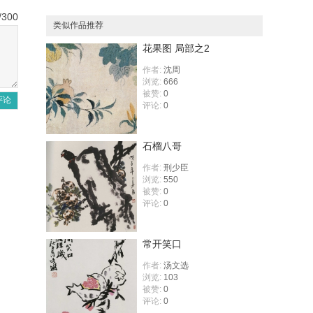
/300
类似作品推荐
花果图 局部之2
作者:
沈周
浏览:
666
被赞:
0
评论
评论:
0
石榴八哥
作者:
刑少臣
浏览:
550
被赞:
0
评论:
0
常开笑口
作者:
汤文选
浏览:
103
被赞:
0
评论:
0