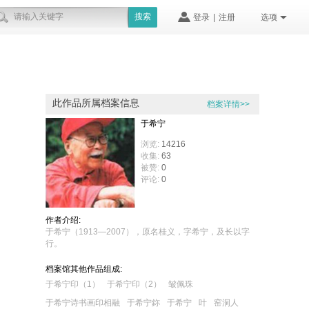
搜索
登录
|
注册
选项
此作品所属档案信息
档案详情>>
于希宁
浏览:
14216
收集:
63
被赞:
0
评论:
0
作者介绍:
于希宁（1913—2007），原名桂义，字希宁，及长以字
行。
档案馆其他作品组成:
于希宁印（1）
于希宁印（2）
皱佩珠
于希宁诗书画印相融
于希宁鉨
于希宁
叶
窑洞人