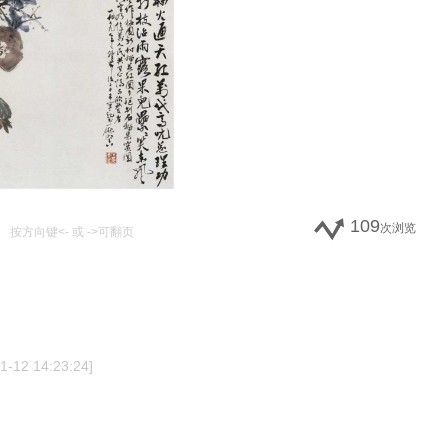
109
次浏览
按方向键<- 或 ->可翻页
12 14:23:24]