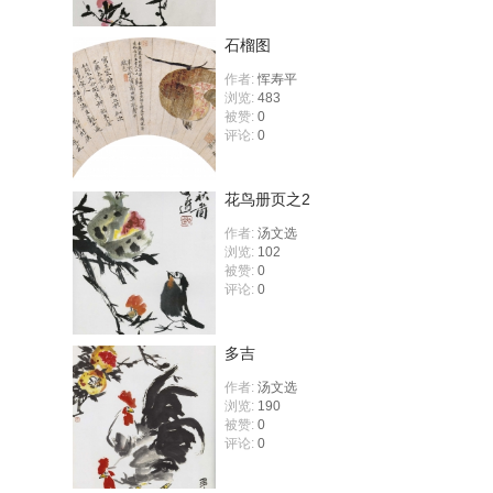
石榴图
作者:
恽寿平
浏览:
483
被赞:
0
评论:
0
花鸟册页之2
作者:
汤文选
浏览:
102
被赞:
0
评论:
0
多吉
作者:
汤文选
浏览:
190
被赞:
0
评论:
0