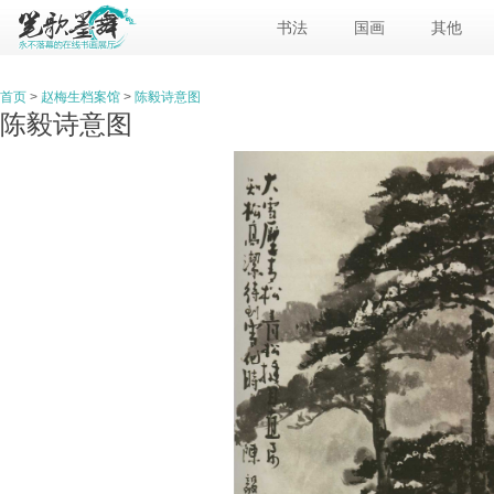
书法
国画
其他
首页
>
赵梅生档案馆
>
陈毅诗意图
陈毅诗意图