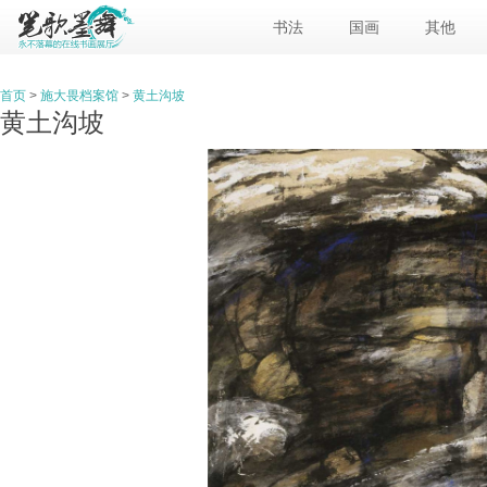
书法
国画
其他
首页
>
施大畏档案馆
>
黄土沟坡
黄土沟坡