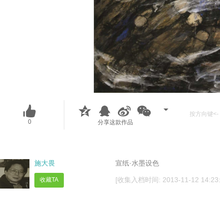
按方向键<- 
0
分享这款作品
施大畏
宣纸·水墨设色
[收集入档时间: 2013-11-12 14:23:
收藏TA