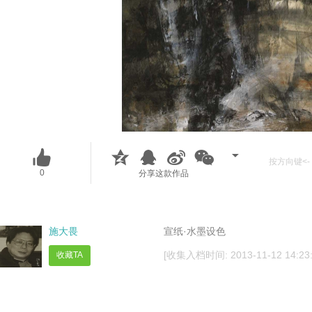
按方向键<- 
0
分享这款作品
施大畏
宣纸·水墨设色
[收集入档时间: 2013-11-12 14:23:
收藏TA