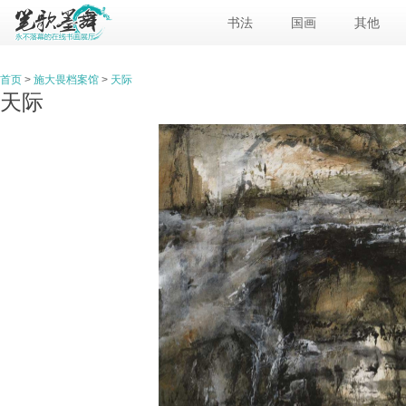
书法
国画
其他
首页
>
施大畏档案馆
>
天际
天际