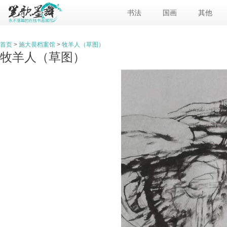
书法
国画
其他
首页
>
施大畏档案馆
>
牧羊人（草图）
牧羊人（草图）