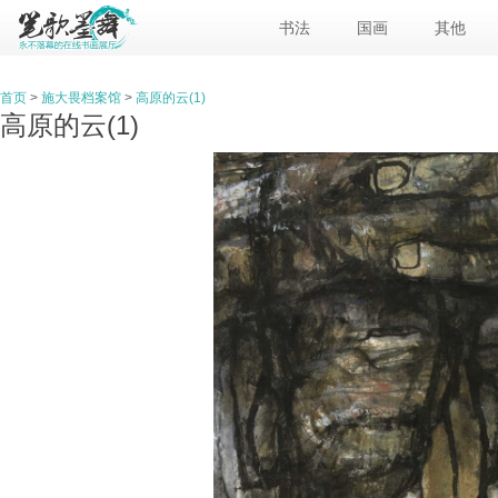
书法
国画
其他
首页
>
施大畏档案馆
>
高原的云(1)
高原的云(1)