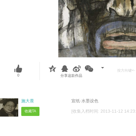
按方向键<- 
0
分享这款作品
施大畏
宣纸·水墨设色
[收集入档时间: 2013-11-12 14:23:
收藏TA