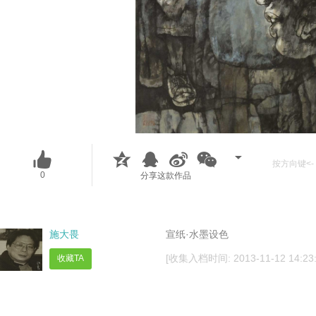
按方向键<- 
0
分享这款作品
施大畏
宣纸·水墨设色
[收集入档时间: 2013-11-12 14:23:
收藏TA