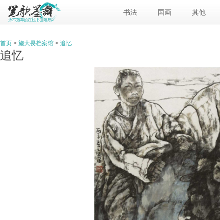
书法
国画
其他
首页
>
施大畏档案馆
>
追忆
追忆