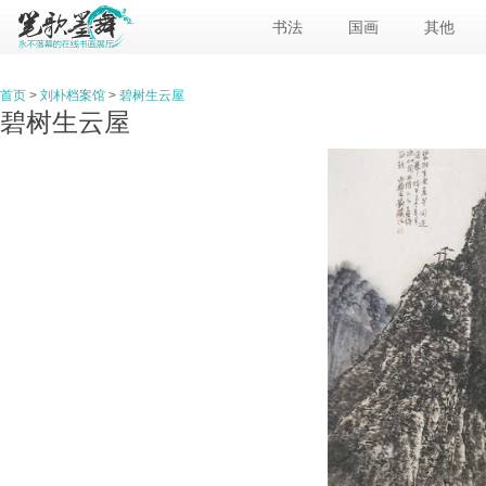
书法
国画
其他
首页
>
刘朴档案馆
>
碧树生云屋
碧树生云屋