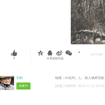
按方向键<- 
0
分享这款作品
刘朴
钱塘（今杭州）人。画人物师范彬
[收集入档时间: 2013-11-12 14:23:
收藏TA