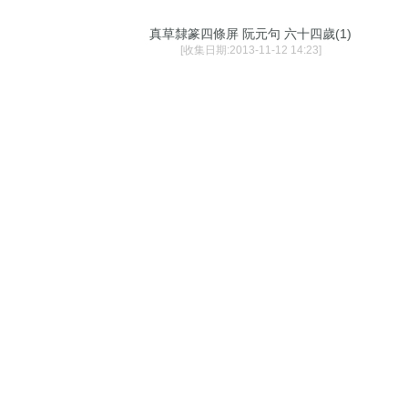
真草隸篆四條屏 阮元句 六十四歲(1)
[收集日期:2013-11-12 14:23]