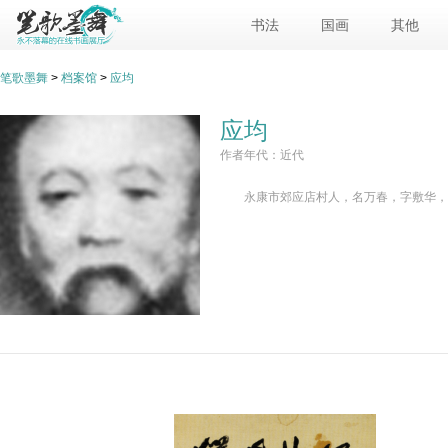
书法
国画
其他
笔歌墨舞
>
档案馆
>
应均
应均
作者年代：近代
永康市郊应店村人，名万春，字敷华，