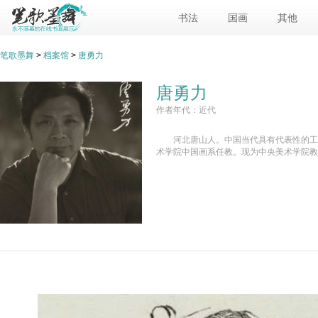
书法
国画
其他
笔歌墨舞
>
档案馆
>
唐勇力
唐勇力
作者年代：近代
河北唐山人。中国当代具有代表性的工
术学院中国画系任教。现为中央美术学院教