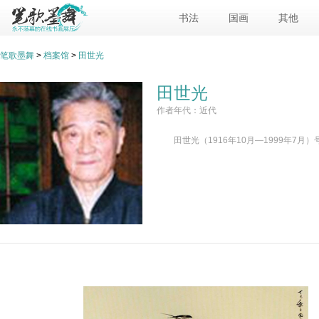
书法
国画
其他
笔歌墨舞
>
档案馆
>
田世光
田世光
作者年代：近代
田世光（1916年10月—1999年7